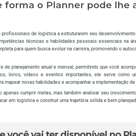
 forma o Planner pode lhe 
 e profissionais de logística a estruturarem seu desenvolvimento
ompetências técnicas e habilidades pessoais essenciais na á
mpleta para quem busca evoluir na carreira, promovendo o autoc
ura de planejamento anual e mensal, permitindo que você acomp
os, livros, vídeos e eventos importantes, ele serve como um
ra mapear novas habilidades e acompanhar a implementação de pr
o apenas cumprir metas, mas também analisar seu cresciment
ar em logística e construir uma trajetória sólida e bem planejad
e você vai ter disponível no Pl